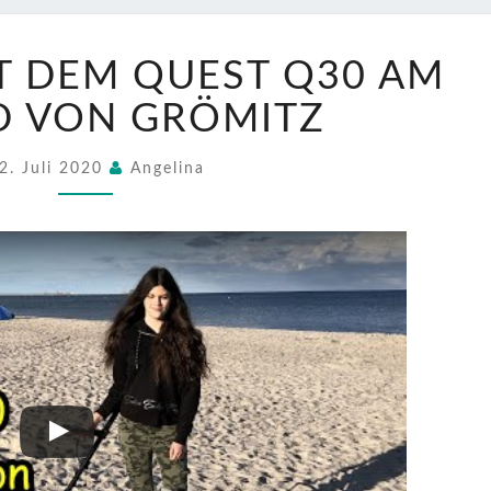
SONDELN
T DEM QUEST Q30 AM
MIT
DEM
D VON GRÖMITZ
QUEST
Q30
2. Juli 2020
Angelina
AM
STRAND
VON
GRÖMITZ